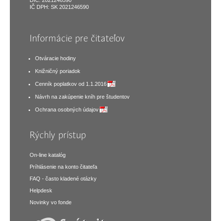
DIČ: 2021246590
IČ DPH: SK 2021246590
Informácie pre čitateľov
Otváracie hodiny
Knižničný poriadok
Cenník poplatkov od 1.1.2016
Návrh na zakúpenie kníh pre študentov
Ochrana osobných údajov
Rýchly prístup
On-line katalóg
Príhlásenie na konto čitateľa
FAQ - často kladené otázky
Helpdesk
Novinky vo fonde