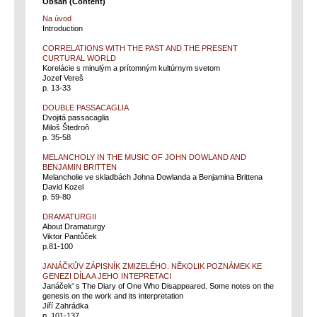
Obsah (Content)
Na úvod
Introduction
CORRELATIONS WITH THE PAST AND THE PRESENT
CURTURAL WORLD
Korelácie s minulým a prítomným kultúrnym svetom
Jozef Vereš
p. 13-33
DOUBLE PASSACAGLIA
Dvojitá passacaglia
Miloš Štedroň
p. 35-58
MELANCHOLY IN THE MUSIC OF JOHN DOWLAND AND
BENJAMIN BRITTEN
Melancholie ve skladbách Johna Dowlanda a Benjamina Brittena
David Kozel
p. 59-80
DRAMATURGII
About Dramaturgy
Viktor Pantůček
p.81-100
JANÁČKŮV ZÁPISNÍK ZMIZELÉHO. NĚKOLIK POZNÁMEK KE
GENEZI DÍLA A JEHO INTEPRETACI
Janáčekʹ s The Diary of One Who Disappeared. Some notes on the
genesis on the work and its interpretation
Jiří Zahrádka
p. 101-137