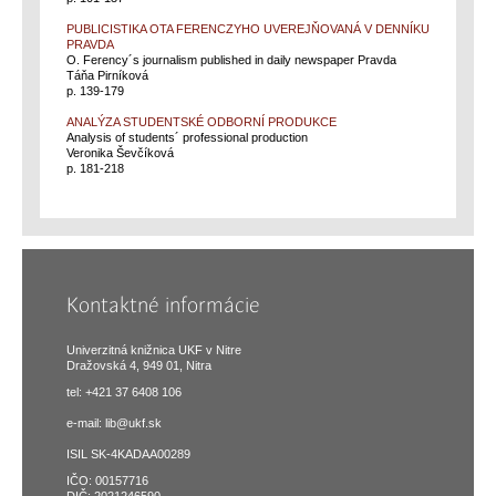
PUBLICISTIKA OTA FERENCZYHO UVEREJŇOVANÁ V DENNÍKU
PRAVDA
O. Ferency´s journalism published in daily newspaper Pravda
Táňa Pirníková
p. 139-179
ANALÝZA STUDENTSKÉ ODBORNÍ PRODUKCE
Analysis of students´ professional production
Veronika Ševčíková
p. 181-218
Kontaktné informácie
Univerzitná knižnica UKF v Nitre
Dražovská 4, 949 01, Nitra
tel: +421 37 6408 106
e-mail:
lib@ukf.sk
ISIL SK-4KADAA00289
IČO: 00157716