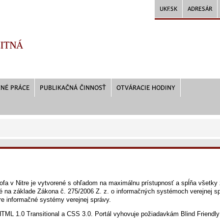
UKF.SK
ADRESÁR
NÉ PRÁCE
PUBLIKAČNÁ ČINNOSŤ
OTVÁRACIE HODINY
ofa v Nitre je vytvorené s ohľadom na maximálnu prístupnosť a spĺňa všetky 
é na základe Zákona č. 275/2006 Z. z. o informačných systémoch verejnej sp
re informačné systémy verejnej správy.
HTML 1.0 Transitional a CSS 3.0. Portál vyhovuje požiadavkám Blind Friendl