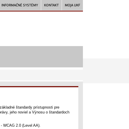
INFORMAČNÉ SYSTÉMY
KONTAKT
MOJA UKF
základné štandardy prístupnosti pre
rávy, jeho noviel a Výnosu o štandardoch
y - WCAG 2.0 (Level AA).