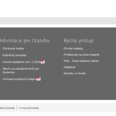
Informácie pre čitateľov
Rýchly prístup
Otváracie hodiny
On-line katalóg
Príhlásenie na konto čitateľa
Knižničný poriadok
FAQ - často kladené otázky
Cenník poplatkov od 1.1.2016
Helpdesk
Návrh na zakúpenie kníh pre
študentov
Novinky vo fonde
Ochrana osobných údajov
RIHLÁSENIE
VYHĽADÁVANIE