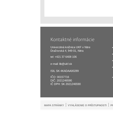
Kontaktné informácie
Univerzitná knižnica UKF v Nitre
Dražovská 4, 949 01, Nitra
tel: +421 37 6408 106
e-mail:
lib@ukf.sk
ISIL SK-4KADAA00289
IČO: 00157716
DIČ: 2021246590
IČ DPH: SK 2021246590
MAPA STRÁNKY
VYHLÁSENIE O PRÍSTUPNOSTI
P