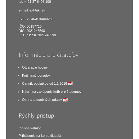
tel: +421 37 6408 106
e-mail:
lib@ukf.sk
ISIL SK-4KADAA00289
IČO: 00157716
DIČ: 2021246590
IČ DPH: SK 2021246590
Informácie pre čitateľov
Otváracie hodiny
Knižničný poriadok
Cenník poplatkov od 1.1.2016
Návrh na zakúpenie kníh pre študentov
Ochrana osobných údajov
Rýchly prístup
On-line katalóg
Príhlásenie na konto čitateľa