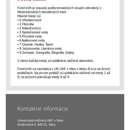
Fond kníh je stavaný podľa tematických skupín odvodený z
Medzinárodných desatinných tried.
Hlavné triedy sú:
• 0 Všeobecnosti
• 1 Filozofia
• 2 Náboženstvo
• 3 Spoločenské vedy
• 5 Prírodné vedy
• 6 Aplikované vedy
• 7 Umenie. Hudba. Šport
• 8 Jazykoveda. Literárna veda
• 9 Zemepis. Geografia. Biografia. Dejiny
V rámci každej triedy sú publikácie uložené abecedne.
Fond kníh sa nachádza v UK UKF v Nitre v bloku B a to na dvoch
podlažiach. Na prvom podlaží sú publikácie uložené od triedy 1 až
8, na prízemí pokračujú triedy 8 až 9.
Kontaktné informácie
Univerzitná knižnica UKF v Nitre
Dražovská 4, 949 01, Nitra