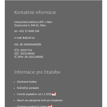
Kontaktné informácie
Univerzitná knižnica UKF v Nitre
Dražovská 4, 949 01, Nitra
tel: +421 37 6408 106
e-mail:
lib@ukf.sk
ISIL SK-4KADAA00289
IČO: 00157716
DIČ: 2021246590
IČ DPH: SK 2021246590
Informácie pre čitateľov
Otváracie hodiny
Knižničný poriadok
Cenník poplatkov od 1.1.2016
Návrh na zakúpenie kníh pre študentov
Ochrana osobných údajov