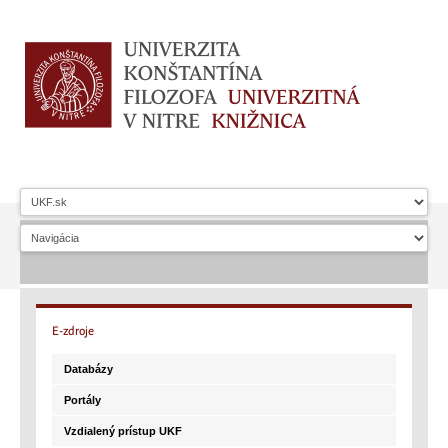
E-zdroje
Databázy
Portály
Vzdialený prístup UKF