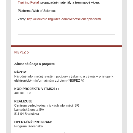
Training Portal
: propagačné materiály a tréningové videá.
Platforma Web of Science:
Zdroj:
http://clarivate.libguides.com/webofscienceplatform/
NISPEZ
5
Základné údaje o projekte
NÁZOV:
Národný informačný systém podpory výskumu a vývoja – prístupy k
elektronickým informačným zdrojom (NISPEZ V)
KÓD PROJEKTU V ITMS21+ :
401101FIL8
REALIZUJE
:
Centrum vedecko-technických informácií SR
Lamačská cesta 8/A
811 04 Bratislava
OPERAČNÝ PROGRAM:
Program Slovensko