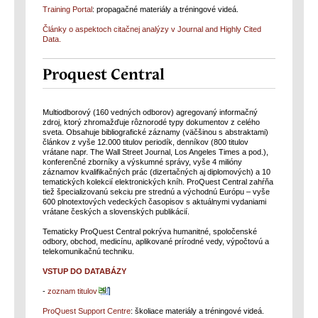
Training Portal
: propagačné materiály a tréningové videá.
Články o aspektoch citačnej analýzy v Journal and Highly Cited
Data.
Proquest Central
Multiodborový (160 vedných odborov) agregovaný informačný
zdroj, ktorý zhromažďuje rôznorodé typy dokumentov z celého
sveta. Obsahuje bibliografické záznamy (väčšinou s abstraktami)
článkov z vyše 12.000 titulov periodík, denníkov (800 titulov
vrátane napr. The Wall Street Journal, Los Angeles Times a pod.),
konferenčné zborníky a výskumné správy, vyše 4 milióny
záznamov kvalifikačných prác (dizertačných aj diplomových) a 10
tematických kolekcií elektronických kníh. ProQuest Central zahŕňa
tiež špecializovanú sekciu pre strednú a východnú Európu – vyše
600 plnotextových vedeckých časopisov s aktuálnymi vydaniami
vrátane českých a slovenských publikácií.
Tematicky ProQuest Central pokrýva humanitné, spoločenské
odbory, obchod, medicínu, aplikované prírodné vedy, výpočtovú a
telekomunikačnú techniku.
VSTUP DO DATABÁZY
-
zoznam titulov
ProQuest Support Centre
: školiace materiály a tréningové videá.