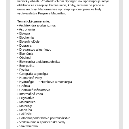
vedecký obsah. Prostredníctvom SpringerLink sprístupňuje svoje
elektronické časopisy, knižné série, knihy, referenčné práce a
online archívy. Platforma tiež sprístupňuje časopisecké tituly
vydavateľstva Palgrave Macmillan.
Tematické zameranie:
• Architektúra a urbanizmus
• Astronómia
• Biológia
• Biochémia
• Biotechnológie
• Doprava
• Drevárstvo a lesníctvo
• Ekonómia
• Obchod
• Elektronika a elektrotechnika
• Energetika
• Fyzika
• Geografia a geológia
• Humanitné vedy
• Hydrológia • Hutníctvo a metalurgia
• Chémia
• Chemické inžinierstvo
• Informačná veda
• Legislatíva
• Matematika
• Materiály
• Medicína
• Počítače
• Poľnohospodárstvo a potravinárstvo
• Vzdelávanie a spoločenské vedy
• Stavebníctvo