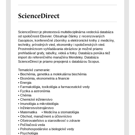
ScienceDirect
ScienceDirect je plnotextová multidisciplinárna vedecká databáza
od spoločnosti Elsevier. Obsahuje články z recenzovaných
časopisov, konferenčné zborníky a elektronické knihy z medicíny,
techniky, prírodných vied, ekonomiky i spoločenských vied.
Prostredníctvom vyhľadávania obrázkov je možné priamo
prehľadávať grafy, tabuľky, videá a fotky. Databáza ponúka tiež
import do referenčného manažéra Mendeley. Databáza
ScienceDirect je priamo prepojená s databázou Scopus.
Tematické zameranie:
• Biochémia, genetika a molekulárna biochémia
• Ekonómia, ekonometria a financie
• Energia
• Farmakológia, toxikológia a farmaceutické vedy
• Fyzika a astronómia
• Chémia
• Chemické inžinierstvo
• Imunológia a mikrobiológia
• Inžinierstvo/strojárstvo
• Matematika • Medicína a stomatológia
• Obchod, manažment a účtovníctvo
• Ošetrovateľstvo a starostlivosť o zdravie
• Počítačová veda
• Poľnohospodárske a biologické vedy
• Psychológia