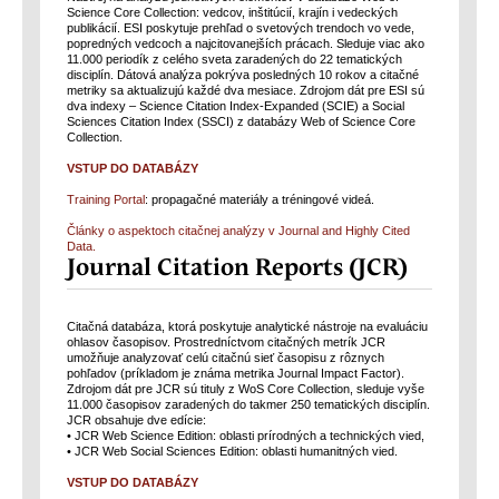
Science Core Collection: vedcov, inštitúcií, krajín i vedeckých
publikácií. ESI poskytuje prehľad o svetových trendoch vo vede,
popredných vedcoch a najcitovanejších prácach. Sleduje viac ako
11.000 periodík z celého sveta zaradených do 22 tematických
disciplín. Dátová analýza pokrýva posledných 10 rokov a citačné
metriky sa aktualizujú každé dva mesiace. Zdrojom dát pre ESI sú
dva indexy – Science Citation Index-Expanded (SCIE) a Social
Sciences Citation Index (SSCI) z databázy Web of Science Core
Collection.
VSTUP DO DATABÁZY
Training Portal
: propagačné materiály a tréningové videá.
Články o aspektoch citačnej analýzy v Journal and Highly Cited
Data.
Journal Citation Reports (JCR)
Citačná databáza, ktorá poskytuje analytické nástroje na evaluáciu
ohlasov časopisov. Prostredníctvom citačných metrík JCR
umožňuje analyzovať celú citačnú sieť časopisu z rôznych
pohľadov (príkladom je známa metrika Journal Impact Factor).
Zdrojom dát pre JCR sú tituly z WoS Core Collection, sleduje vyše
11.000 časopisov zaradených do takmer 250 tematických disciplín.
JCR obsahuje dve edície:
• JCR Web Science Edition: oblasti prírodných a technických vied,
• JCR Web Social Sciences Edition: oblasti humanitných vied.
VSTUP DO DATABÁZY