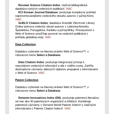
Russian Science Citation Index
: citačná bibliografická
databáza ruských vedeckých publikácií.
VIAC
KCI Korean Journal Database
: poskytuje komplexný prehľad
najrenomovanejšieho vedeckého obsahu autorov z južnej Kórei.
VIAC
SciELO Citation Index
: databáza Scientific Electronic Library
Online pokrýva vedecký obsah autorov z Latinskej Ameriky,
Španielska, Portugalska, Karibiku a južnej Afriky. Previazanosť s
Web of Science umožňuje pozerať na vedecké publikácie z
pohľadu globálnej vedy.
VIAC
Data Collection
Databázu vyberiete na hlavnej stránke Web of Science™, v
rolovacom menu
Select a Database
.
Data Citation Index
: poskytuje integrovaný prístup k
repozitárom vedeckých informácií a dát z celého sveta. Zahŕňa
deskriptívne záznamy dátových objektov prepojené s informáciami
z Web of Science.
VIAC
Patent Collection
Databázu vyberiete na hlavnej stránke Web of Science™, v
rolovacom menu
Select a Database
.
Derwent Innovations Index (DII)
: poskytuje patentovú literatúra
od viac ako 40 patentových organizácií a inštitúcií. Kombinuje
patentové záznamy z Derwent World Patents Index® s citačnými
informáciami z Patents Citation Index®.
VIAC