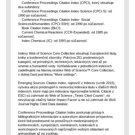
Conference Proceedings Citation Index (CPCI), ktorý obsahuje
dva subindexy:
Conference Proceedings Citation Index-Science (CPCI-S): od
1990 po súčasnosť,
Conference Proceedings Citation Index- Social
Sciences&Humanities (CPCI-SSH): od 1990 po súčasnosť.
Book Citation Index (BkCI)
Current Chemical Reactions (CCR-Expanded): od 1985 po
súčasnosť,
Index Chemicus (IC): od 1993 po súčasnosť.
Indexy Web of Science Core Collection obsahujú časopisecké tituly,
knihy a konferenčné zborníky. Pokrýva 251 predmetových
kategórií, od prírodných, technických, lekárskych vied až po
umenie a humanitné vedy. Vyhľadávanie v jednotlivých indexoch
zadefinujete na hlavnej stránke Web of Science™ Core Collection,
v dolnej časti pod linkou “More settings”:
Emerging Sources Citation Index, najnovší z indexov (vznik 2015),
vytvára akýsi predstupeň k neskoršej indexácii titulu v ďalších WoS
indexoch, ktoré majú pre indexáciu rigoróznejšie kritériá. Citácie z
ESCI sú zahrnuté do Web of Science „Times Cited Counts“, no
nevykazujú citačný faktor Impact Factor a nie sú zahrnuté do WoS
Journal Highly Cited Data databáz.
Conference Proceedings Citation Index poskytuje prístup k
bibliografickým informáciám a autorským abstraktom príspevkov,
ktoré boli prednesené na prestížnych medzinárodných
konferenciách, sympóziách, seminároch, kolokviách a
workshopoch venovaných najrôznejším vedným oblastiam od
antropológie až po zoológiu.