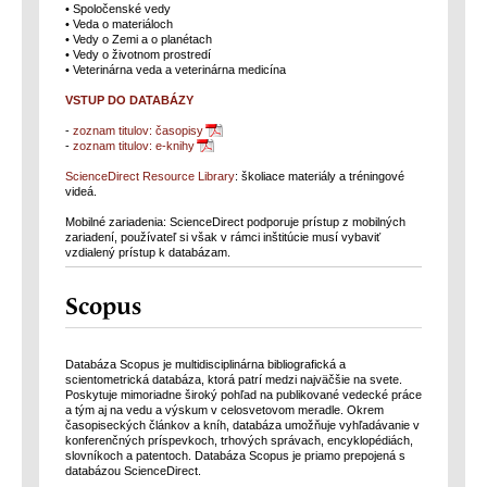
• Spoločenské vedy
• Veda o materiáloch
• Vedy o Zemi a o planétach
• Vedy o životnom prostredí
• Veterinárna veda a veterinárna medicína
VSTUP DO DATABÁZY
-
zoznam titulov: časopisy
-
zoznam titulov: e-knihy
ScienceDirect Resource Library
: školiace materiály a tréningové
videá.
Mobilné zariadenia: ScienceDirect podporuje prístup z mobilných
zariadení, používateľ si však v rámci inštitúcie musí vybaviť
vzdialený prístup k databázam.
Scopus
Databáza Scopus je multidisciplinárna bibliografická a
scientometrická databáza, ktorá patrí medzi najväčšie na svete.
Poskytuje mimoriadne široký pohľad na publikované vedecké práce
a tým aj na vedu a výskum v celosvetovom meradle. Okrem
časopiseckých článkov a kníh, databáza umožňuje vyhľadávanie v
konferenčných príspevkoch, trhových správach, encyklopédiách,
slovníkoch a patentoch. Databáza Scopus je priamo prepojená s
databázou ScienceDirect.