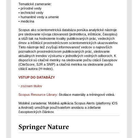
Tematické zameranie:
• prírodné vedy
• technické vedy
• humanitné vedy a umenie
• medicína
Scopus ako scientometrická databáza ponúka analytické nástroje
pre sledovanie vývoja citovanosti (jednotlivca, inštitúcie, časopisu)
a slúži tak na hodnotenie kvality publikovaných prác, vedeckých
tímov a inštitúcií prostredníctvom scientometrických ukazovateľov.
Tieto nástroje tiež zvyšujú informovanosť vedcov o najnovších
poznatkoch prostredníctvom publikovaných prác, sledovanie
aktuálnych trendov výskumu v jednotlivých vedných odboroch. K
dispozícii sú citačné metriky na sledovanie počtu citácií časopisov
(CiteScore, SJR a SNIP) a citačná metrika na sledovanie počtu
citácií autora (H-index).
VSTUP DO DATABÁZY
-
zoznam titulov
Scopus Resource Library
: školiace materiály a tréningové videá.
Mobilné zariadenia: Mobilná aplikácia Scopus Alerts (platformy iOS
a Android) umožňuje používateľom anotáciu a zdieľanie
časopiseckých článkov.
Springer Nature