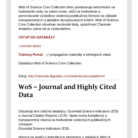
Web of Science Core Collection dnes predstavuje benchmark na
hodnotenie vedy na celom svete, slúži na hodnotenie a
porovnávanie výsledkov vedeckej publikačnej činnosti na základe
transparentných a globálne akceptovaných kritérií. Web of Science
Core Collection obsahuje nezávislé tituly, spoločnosť Clarivate
Analytics sama nie je vydavateľom.
VSTUP DO DATABÁZY
-
zoznam titulov
Training Portal:
propagačné materiály a tréningové videá.
Databáza Web of Science Core Collection:
Zdroj:
http://clarivate.libguides.com/webofscienceplatform/
WoS – Journal and Highly Cited
Data
Obsahujú dve citačné databázy: Essential Science Indicators (ESI)
a Journal Citation Reports (JCR). Spolu tvoria komplexný a
transparentný nástroj na hodnotenie vedeckých publikačných
výstupov.
Essential Science Indicators (ESI)
Nástroj na analýzu jednotlivých elementov v databáze Web of