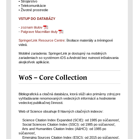
• Strojárstvo
• Telekomunikácie
• Životné prostredie
VSTUP DO DATABÁZY
-
zoznam titulov
-
Palgrave Macmillan tituly
SpringerLink Resource Centre
: školiace materiály a tréningové
videá.
Mobilné zariadenia: SpringerLink je dostupný na mobilných
zariadeniach so systémom iOS a Android bez nutnosti inštalovania
akejkoľvek aplikácie.
WoS – Core Collection
Bibliografická a citačná databáza, ktorá slúži ako primárny zdroj pre
vyhľadávanie renomovaných vedeckých informácií a hodnotenie
vedeckej publikačnej činnosti.
Web of Science obsahuje 8 hlavných citačných indexov:
Science Citation Index Expanded (SCIE): od 1985 po súčasnosť,
Social Sciences Citation Index (SSCI): od 1985 po súčasnosť,
Arts and Humanities Citation Index (A&HCI): od 1985 po
súčasnosť,
Emerging Sources Citation Index (ESCI): od 2015 po súčasnosť,