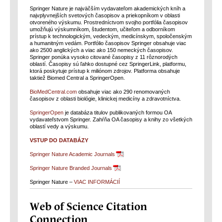
Springer Nature je najväčším vydavateľom akademických kníh a
najvplyvnejších svetových časopisov a priekopníkom v oblasti
otvoreného výskumu. Prostredníctvom svojho portfólia časopisov
umožňujú výskumníkom, študentom, učiteľom a odborníkom
prístup k technologickým, vedeckým, medicínskym, spoločenským
a humanitným vedám. Portfólio časopisov Springer obsahuje viac
ako 2500 anglických a viac ako 150 nemeckých časopisov.
Springer ponúka vysoko citované časopisy z 11 rôznorodých
oblastí. Časopisy sú ľahko dostupné cez SpringerLink, platformu,
ktorá poskytuje prístup k miliónom zdrojov. Platforma obsahuje
taktiež Biomed Central a SpringerOpen.
BioMedCentral.com
obsahuje viac ako 290 renomovaných
časopisov z oblasti biológie, klinickej medicíny a zdravotníctva.
SpringerOpen
je databáza titulov publikovaných formou OA
vydavateľstvom Springer. Zahŕňa OA časopisy a knihy zo všetkých
oblastí vedy a výskumu.
VSTUP DO DATABÁZY
Springer Nature Academic Journals
Springer Nature Branded Journals
Springer Nature –
VIAC INFORMÁCIÍ
Web of Science Citation
Connection