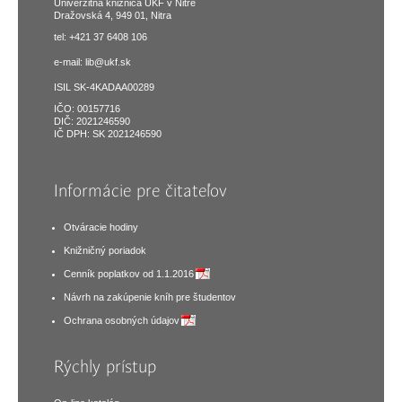
Univerzitná knižnica UKF v Nitre
Dražovská 4, 949 01, Nitra
tel: +421 37 6408 106
e-mail:
lib@ukf.sk
ISIL SK-4KADAA00289
IČO: 00157716
DIČ: 2021246590
IČ DPH: SK 2021246590
Informácie pre čitateľov
Otváracie hodiny
Knižničný poriadok
Cenník poplatkov od 1.1.2016
Návrh na zakúpenie kníh pre študentov
Ochrana osobných údajov
Rýchly prístup