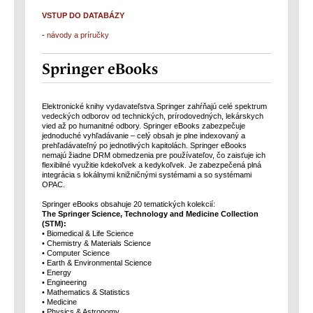
VSTUP DO DATABÁZY
-
návody a príručky
Springer eBooks
Elektronické knihy vydavateľstva Springer zahŕňajú celé spektrum
vedeckých odborov od technických, prírodovedných, lekárskych
vied až po humanitné odbory. Springer eBooks zabezpečuje
jednoduché vyhľadávanie – celý obsah je plne indexovaný a
prehľadávateľný po jednotlivých kapitolách. Springer eBooks
nemajú žiadne DRM obmedzenia pre používateľov, čo zaisťuje ich
flexibilné využitie kdekoľvek a kedykoľvek. Je zabezpečená plná
integrácia s lokálnymi knižničnými systémami a so systémami
OPAC.
Springer eBooks obsahuje 20 tematických kolekcií:
The Springer Science, Technology and Medicine Collection
(STM):
• Biomedical & Life Science
• Chemistry & Materials Science
• Computer Science
• Earth & Environmental Science
• Energy
• Engineering
• Mathematics & Statistics
• Medicine
• Physics & Astronomy