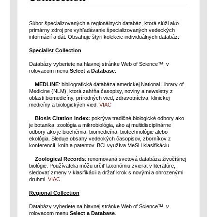
Súbor špecializovaných a regionálnych databáz, ktorá slúži ako
primárny zdroj pre vyhľadávanie špecializovaných vedeckých
informácií a dát. Obsahuje štyri kolekcie individuálnych databáz:
Specialist Collection
Databázy vyberiete na hlavnej stránke Web of Science™, v
rolovacom menu
Select a Database
.
MEDLINE
: bibliografická databáza americkej National Library of
Medicine (NLM), ktorá zahŕňa časopisy, noviny a newsletry z
oblasti biomedicíny, prírodných vied, zdravotníctva, klinickej
medicíny a biologických vied.
VIAC
Biosis Citation Index:
pokrýva tradičné biologické odbory ako
je botanika, zoológia a mikrobiológia, ako aj multidisciplinárne
odbory ako je biochémia, biomedicína, biotechnológie alebo
ekológia. Sleduje obsahy vedeckých časopisov, zborníkov z
konferencií, kníh a patentov. BCI využíva MeSH klasifikáciu.
Zoological Records
: renomovaná svetová databáza živočíšnej
biológie. Používatelia môžu určiť taxonómiu zvierat v literatúre,
sledovať zmeny v klasifikácii a držať krok s novými a ohrozenými
druhmi.
VIAC
Regional Collection
Databázy vyberiete na hlavnej stránke Web of Science™, v
rolovacom menu
Select a Database
.