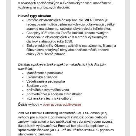
v oblastiach spoločenských a ekonomických vied, manažmentu,
vzdelávania a príbuzných disciplín.
Hlavné typy obsahu:
Portfólio elektronických časopisov PREMIER Obsahuje
recenzovanú multidisciplinárnu kolekciu pokrývajúcu všetky
aspekty manažmentu, spoločenských vied a inžinierstva.
Časopisy ICE kolekcia Zahŕňa kolekciu recenzovaných
časopisov a elektronických kníh a archív výskumných
článkov siahajúci do roku 1850.
Elektronické knihy Okrem tradičného manažmentu, financií a
účtovníctva pokrývajú témy ako sociálne médiá, rodové
otázky či duševné zdravie.
Databáza pokrýva široké spektrum akademických disciplín,
napríklad:
Manažment a podnikanie
Ekonomika a financie
Vzdelávanie a pedagogika
Sociálne vedy
Knižničná a informačná veda
Zdravotníctvo a sociálna starostlivosť
Inžinierske a technické odbory
Ďalšie výhody –
open access publikovanie
Zmluva Emerald Publishing uzatvorená CVTI SR obsahuje aj
výhody pre autorov z oprávnených inštitúcií: počas platnosti
zmluvy majú autori právo publikovať vo vybraných open access
časopisoch vydavateľstva Emerald bez platenia poplatkov za
spracovanie článkov (APC) – až do určitého limitu APC poplatkov
stanoveného zmluvou.