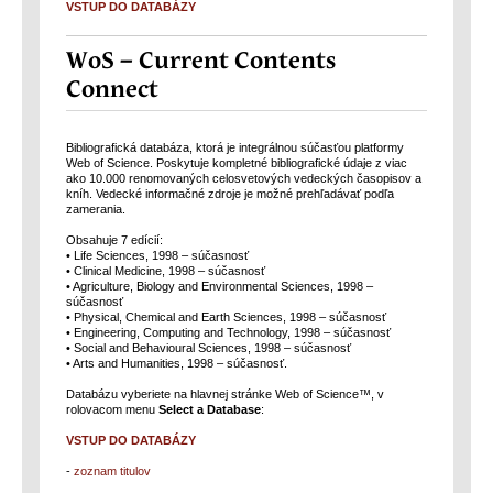
VSTUP DO DATABÁZY
WoS – Current Contents
Connect
Bibliografická databáza, ktorá je integrálnou súčasťou platformy
Web of Science. Poskytuje kompletné bibliografické údaje z viac
ako 10.000 renomovaných celosvetových vedeckých časopisov a
kníh. Vedecké informačné zdroje je možné prehľadávať podľa
zamerania.
Obsahuje 7 edícií:
• Life Sciences, 1998 – súčasnosť
• Clinical Medicine, 1998 – súčasnosť
• Agriculture, Biology and Environmental Sciences, 1998 –
súčasnosť
• Physical, Chemical and Earth Sciences, 1998 – súčasnosť
• Engineering, Computing and Technology, 1998 – súčasnosť
• Social and Behavioural Sciences, 1998 – súčasnosť
• Arts and Humanities, 1998 – súčasnosť.
Databázu vyberiete na hlavnej stránke Web of Science™, v
rolovacom menu
Select a Database
:
VSTUP DO DATABÁZY
-
zoznam titulov