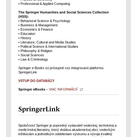
• Professional & Applied Computing
The Springer Humanities and Social Sciences Collection
(HSS):
• Behavioral Science & Psychology
• Business & Management
• Economics & Finance
• Education
• History
• Literature, Cultural and Media Studies
• Political Science & International Studies
• Philosophy & Religion
• Social Sciences
• Law & Criminology
Springer e-Books sú prístupné cez integrovanú platformu
SpringerLink
VSTUP DO DATABÁZY
Springer eBooks
–
VIAC INFORMÁCIÍ
SpringerLink
Spoločnosť Springer je popredný vydavateľ vedeckej, technickej a
medicínskej literatúry, ktorý dodáva akademickej obci, vedeckým
inštitúciám a jednotlivým oddeleniam výskumu a vývoja kvalitný