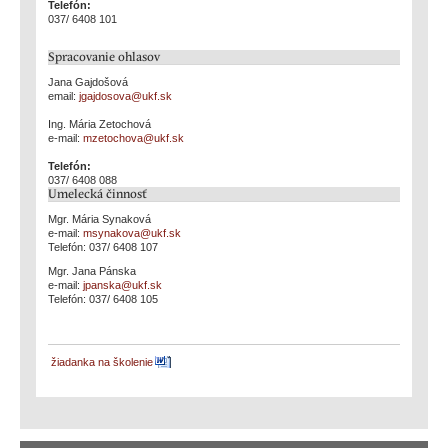
Telefón:
037/ 6408 101
Spracovanie ohlasov
Jana Gajdošová
email:
jgajdosova@ukf.sk
Ing. Mária Zetochová
e-mail:
mzetochova@ukf.sk
Telefón:
037/ 6408 088
Umelecká činnosť
Mgr. Mária Synaková
e-mail:
msynakova@ukf.sk
Telefón: 037/ 6408 107
Mgr. Jana Pánska
e-mail:
jpanska@ukf.sk
Telefón: 037/ 6408 105
žiadanka na školenie