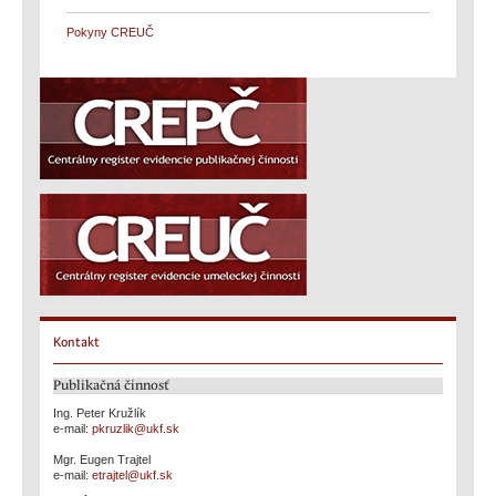
Pokyny CREUČ
Kontakt
Publikačná činnosť
Ing. Peter Kružlík
e-mail:
pkruzlik@ukf.sk
Mgr. Eugen Trajtel
e-mail:
etrajtel@ukf.sk