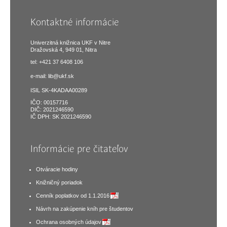
Kontaktné informácie
Univerzitná knižnica UKF v Nitre
Dražovská 4, 949 01, Nitra
tel: +421 37 6408 106
e-mail:
lib@ukf.sk
ISIL SK-4KADAA00289
IČO: 00157716
DIČ: 2021246590
IČ DPH: SK 2021246590
Informácie pre čitateľov
Otváracie hodiny
Knižničný poriadok
Cenník poplatkov od 1.1.2016
Návrh na zakúpenie kníh pre študentov
Ochrana osobných údajov