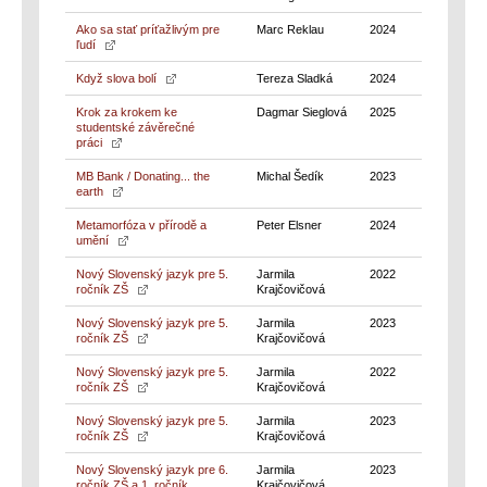
Ako sa stať príťažlivým pre
Marc Reklau
2024
ľudí
Když slova bolí
Tereza Sladká
2024
Krok za krokem ke
Dagmar Sieglová
2025
studentské závěrečné
práci
MB Bank / Donating... the
Michal Šedík
2023
earth
Metamorfóza v přírodě a
Peter Elsner
2024
umění
Nový Slovenský jazyk pre 5.
Jarmila
2022
ročník ZŠ
Krajčovičová
Nový Slovenský jazyk pre 5.
Jarmila
2023
ročník ZŠ
Krajčovičová
Nový Slovenský jazyk pre 5.
Jarmila
2022
ročník ZŠ
Krajčovičová
Nový Slovenský jazyk pre 5.
Jarmila
2023
ročník ZŠ
Krajčovičová
Nový Slovenský jazyk pre 6.
Jarmila
2023
ročník ZŠ a 1. ročník
Krajčovičová