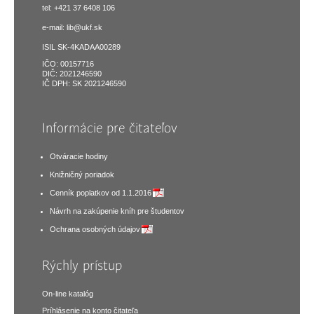
tel: +421 37 6408 106
e-mail:
lib@ukf.sk
ISIL SK-4KADAA00289
IČO: 00157716
DIČ: 2021246590
IČ DPH: SK 2021246590
Informácie pre čitateľov
Otváracie hodiny
Knižničný poriadok
Cenník poplatkov od 1.1.2016
Návrh na zakúpenie kníh pre študentov
Ochrana osobných údajov
Rýchly prístup
On-line katalóg
Príhlásenie na konto čitateľa