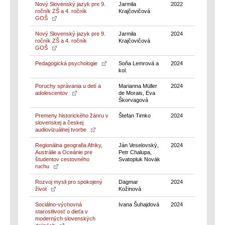
Nový Slovenský jazyk pre 9.
Jarmila
2022
ročník ZŠ a 4. ročník
Krajčovičová
GOŠ
Nový Slovenský jazyk pre 9.
Jarmila
2024
ročník ZŠ a 4. ročník
Krajčovičová
GOŠ
Pedagogická psychologie
Soňa Lemrová a
2024
kol.
Poruchy správania u detí a
Marianna Müller
2024
adolescentov
de Morais, Eva
Škorvagová
Premeny historického žánru v
Štefan Timko
2024
slovenskej a českej
audiovizuálnej tvorbe
Regionálna geografia Afriky,
Ján Veselovský,
2024
Austrálie a Oceánie pre
Petr Chalupa,
študentov cestovného
Svatopluk Novák
ruchu
Rozvoj mysli pro spokojený
Dagmar
2024
život
Kožinová
Sociálno-výchovná
Ivana Šuhajdová
2024
starostlivosť o dieťa v
moderných slovenských