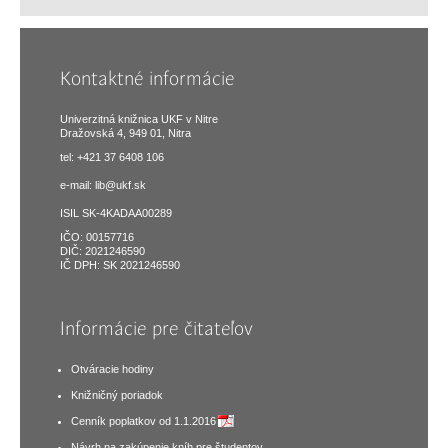
Kontaktné informácie
Univerzitná knižnica UKF v Nitre
Dražovská 4, 949 01, Nitra
tel: +421 37 6408 106
e-mail:
lib@ukf.sk
ISIL SK-4KADAA00289
IČO: 00157716
DIČ: 2021246590
IČ DPH: SK 2021246590
Informácie pre čitateľov
Otváracie hodiny
Knižničný poriadok
Cenník poplatkov od 1.1.2016
Návrh na zakúpenie kníh pre študentov