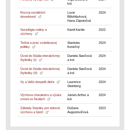
kol.
Rozvoj sociálních
Lucie
2024
dovedností
Bělohlávková,
Hana Zápotočná
Sociológia rodiny a
Kamil Kardis
2022
výchovy
Teória a prax vzdelávacej
Stanislav
2024
politiky
Konečný
Úvod do štúdia interaktívnej
Daniela Slančová
2024
štylistiky (I)
a kol.
Úvod do štúdia interaktívnej
Daniela Slančová
2024
štylistiky (II)
a kol.
Vy a Vaše dospelé dieťa
Laurence
2024
Steinberg
Výchova charakteru a výuka
James Arthur a
2024
cnosti ve školách
kol.
Základy štastiky pre telesnú
Dušana
2023
výchovu a šport
Augustovičová