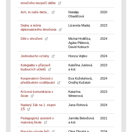
emočního bezpečí ditěte
Ach, to naše dieťa...
Natalija
2020
Obadičová
Dejiny a teória
Lizaveta Madej
2023
diplomatického tlmočenia
Děti v ohrožení
Michal Hrdlička,
2024
Agáta Pilátová,
David Kolouch
Jednoducho vzťahy
Honza Vojtko
2024
Kolegialita v přípravě
Kateřina Juklová
2023
budoucích učitelů
a kol.
Kooperativní činnosti v
Eva Koželuhová,
2024
předškolním vzdělávání
Ondřej Koželuh
Krízová komunikácia v
Katarína
2023
škole
Winterová
Nadaný žák na 1. stupni
Jana Rohová
2024
ZŠ
Pedagogický asistent v
Jarmila Bekešová
2021
matrskej škole
a kol.
Poruchy vývoje řeči
Olga Dlouhá a
2024