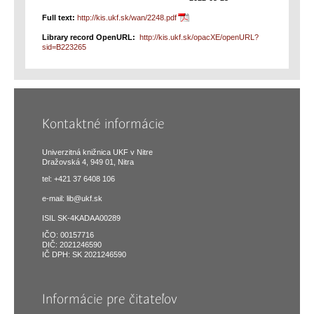
Full text:
http://kis.ukf.sk/wan/2248.pdf
Library record OpenURL:
http://kis.ukf.sk/opacXE/openURL?
sid=B223265
Kontaktné informácie
Univerzitná knižnica UKF v Nitre
Dražovská 4, 949 01, Nitra
tel: +421 37 6408 106
e-mail:
lib@ukf.sk
ISIL SK-4KADAA00289
IČO: 00157716
DIČ: 2021246590
IČ DPH: SK 2021246590
Informácie pre čitateľov