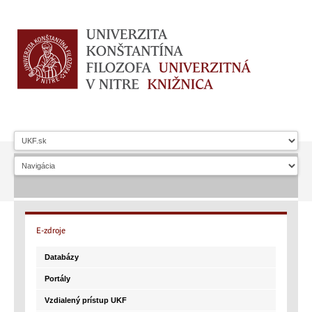
E-zdroje
Databázy
Portály
Vzdialený prístup UKF