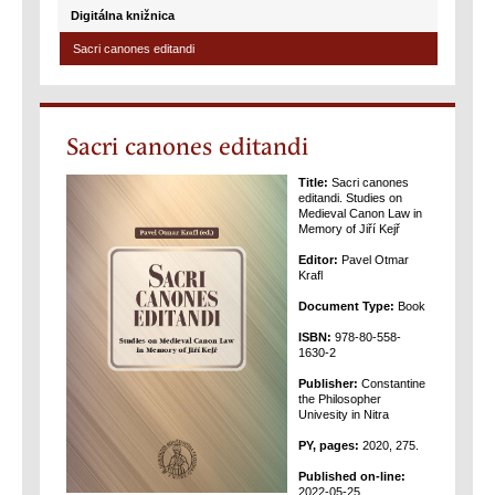
Digitálna knižnica
Sacri canones editandi
Sacri canones editandi
Title:
Sacri canones
editandi. Studies on
Medieval Canon Law in
Memory of Jiří Kejř
Editor:
Pavel Otmar
Krafl
Document Type:
Book
ISBN:
978-80-558-
1630-2
Publisher:
Constantine
the Philosopher
Univesity in Nitra
PY, pages:
2020, 275.
Published on-line:
2022-05-25