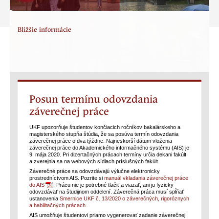
Bližšie informácie
Posun termínu odovzdania
záverečnej práce
UKF upozorňuje študentov končiacich ročníkov bakalárskeho a
magisterského stupňa štúdia, že sa posúva termín odovzdania
záverečnej práce o dva týždne. Najneskorší dátum vloženia
záverečnej práce do Akademického informačného systému (AIS) je
9. mája 2020. Pri dizertačných prácach termíny určia dekani fakúlt
a zverejnia sa na webových sídlach príslušných fakúlt.
Záverečné práce sa odovzdávajú výlučne elektronicky
prostredníctvom AIS. Pozrite si
manuál vkladania záverečnej práce
do AIS
. Prácu nie je potrebné tlačiť a viazať, ani ju fyzicky
odovzdávať na študijnom oddelení. Záverečná práca musí spĺňať
ustanovenia
Smernice UKF č. 13/2020 o záverečných, rigoróznych
a habilitačných prácach
.
AIS umožňuje študentovi priamo vygenerovať zadanie záverečnej