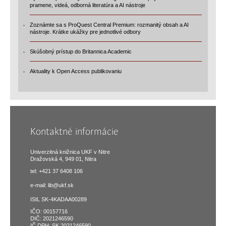
pramene, videá, odborná literatúra a AI nástroje
Zoznámte sa s ProQuest Central Premium: rozmanitý obsah a AI
nástroje. Krátke ukážky pre jednotlivé odbory
Skúšobný prístup do Britannica Academic
Aktuality k Open Access publikovaniu
Kontaktné informácie
Univerzitná knižnica UKF v Nitre
Dražovská 4, 949 01, Nitra
tel: +421 37 6408 106
e-mail:
lib@ukf.sk
ISIL SK-4KADAA00289
IČO: 00157716
DIČ: 2021246590
IČ DPH: SK 2021246590