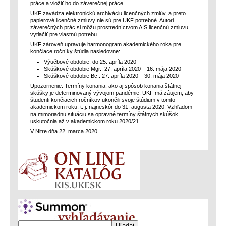
práce a vložiť ho do záverečnej práce.
UKF zavádza elektronickú archiváciu licenčných zmlúv, a preto
papierové licenčné zmluvy nie sú pre UKF potrebné. Autori
záverečných prác si môžu prostredníctvom AIS licenčnú zmluvu
vytlačiť pre vlastnú potrebu.
UKF zároveň upravuje harmonogram akademického roka pre
končiace ročníky štúdia nasledovne:
Výučbové obdobie: do 25. apríla 2020
Skúškové obdobie Mgr.: 27. apríla 2020 – 16. mája 2020
Skúškové obdobie Bc.: 27. apríla 2020 – 30. mája 2020
Upozornenie: Termíny konania, ako aj spôsob konania štátnej
skúšky je determinovaný vývojom pandémie. UKF má záujem, aby
študenti končiacich ročníkov ukončili svoje štúdium v tomto
akademickom roku, t. j. najneskôr do 31. augusta 2020. Vzhľadom
na mimoriadnu situáciu sa opravné termíny štátnych skúšok
uskutočnia až v akademickom roku 2020/21.
V Nitre dňa 22. marca 2020