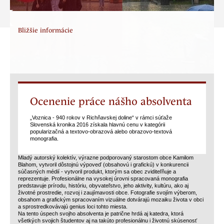
Bližšie informácie
Ocenenie práce nášho absolventa
„Voznica - 940 rokov v Richňavskej doline“ v rámci súťaže
Slovenská kronika 2016 získala hlavnú cenu v kategórii
popularizačná a textovo-obrazová alebo obrazovo-textová
monografia.
Mladý autorský kolektív, výrazne podporovaný starostom obce Kamilom
Blahom, vytvoril dôstojnú výpoveď (obsahovú i grafickú) v konkurencii
súčasných médií - vytvoril produkt, ktorým sa obec zviditeľňuje a
reprezentuje. Profesionálne na vysokej úrovni spracovaná monografia
predstavuje prírodu, históriu, obyvateľstvo, jeho aktivity, kultúru, ako aj
životné prostredie, rozvoj i zaujímavosti obce. Fotografie svojím výberom,
obsahom a grafickým spracovaním vizuálne dotvárajú mozaiku života v obci
a sprostredkovávajú genius loci tohto miesta.
Na tento úspech svojho absolventa je patrične hrdá aj katedra, ktorá
všetkých svojich študentov aj na takúto profesionálnu i životnú skúsenosť