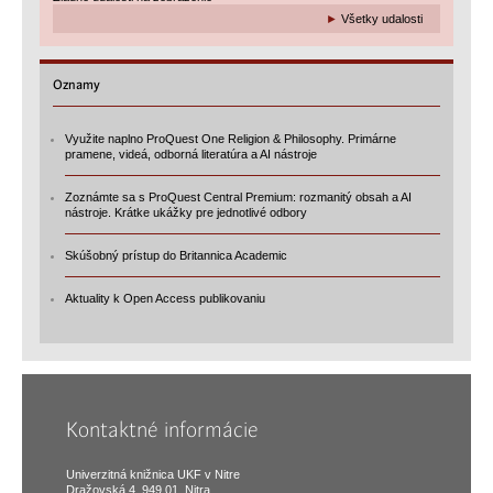
►
Všetky udalosti
Oznamy
Využite naplno ProQuest One Religion & Philosophy. Primárne
pramene, videá, odborná literatúra a AI nástroje
Zoznámte sa s ProQuest Central Premium: rozmanitý obsah a AI
nástroje. Krátke ukážky pre jednotlivé odbory
Skúšobný prístup do Britannica Academic
Aktuality k Open Access publikovaniu
Kontaktné informácie
Univerzitná knižnica UKF v Nitre
Dražovská 4, 949 01, Nitra