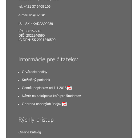
tel: +421 37 6408 106
e-mail:
lib@ukf.sk
ISIL SK-4KADAA00289
IČO: 00157716
DIČ: 2021246590
IČ DPH: SK 2021246590
Informácie pre čitateľov
Otváracie hodiny
Knižničný poriadok
Cenník poplatkov od 1.1.2016
Návrh na zakúpenie kníh pre študentov
Ochrana osobných údajov
Rýchly prístup
On-line katalóg