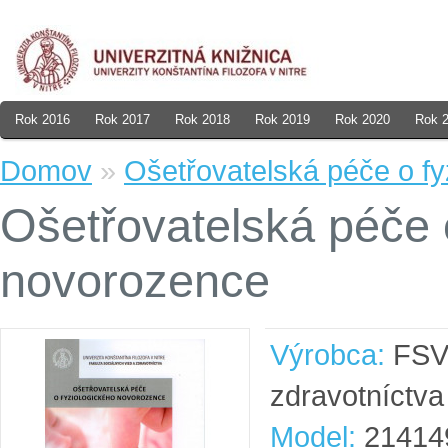
Rok 2016
Rok 2017
Rok 2018
Rok 2019
Rok 2020
Rok 
Domov
»
Ošetřovatelská péče o f
Ošetřovatelská péče 
novorozence
Výrobca:
FSVa
zdravotníctva
Model:
21414