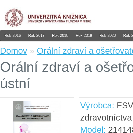
Rok 2016
Rok 2017
Rok 2018
Rok 2019
Rok 2020
Rok 
Domov
»
Orální zdraví a ošetřovat
Orální zdraví a ošetř
ústní
Výrobca:
FSVa
zdravotníctva
Model:
21414