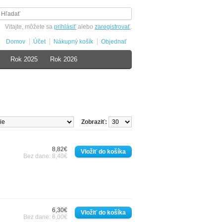
Vitajte, môžete sa
prihlásiť
alebo
zaregistrovať
.
Domov
Účet
Nákupný košík
Objednať
Rok 2025
Rok 2026
Zobraziť:
8,82€
Bez dane: 8,40€
6,30€
Bez dane: 6,00€