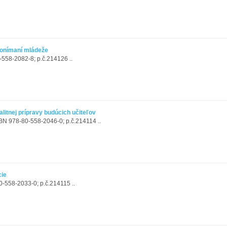
ponímaní mládeže
-558-2082-8; p.č.214126 ..
litnej prípravy budúcich učiteľov
ISBN 978-80-558-2046-0; p.č.214114 ..
cie
-558-2033-0; p.č.214115 ..