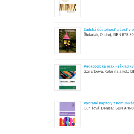
Ľudská dôstojnosť a česť v 
Štefaňák, Ondrej; ISBN 978-80
Pedagogická prax - základ kva
Szíjjártóová, Katarína a kol.; 
Vybrané kapitoly z komuniká
Gunišová, Denisa; ISBN 978-80