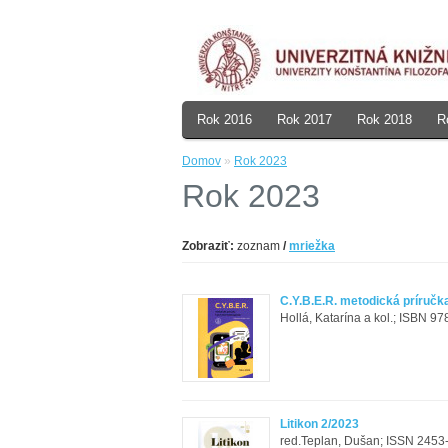
Rok 2016
Rok 2017
Rok 2018
R
Domov
»
Rok 2023
Rok 2023
Zobraziť:
zoznam
/
mriežka
C.Y.B.E.R. metodická príručk
Hollá, Katarína a kol.; ISBN 9
Litikon 2/2023
red.Teplan, Dušan; ISSN 2453-