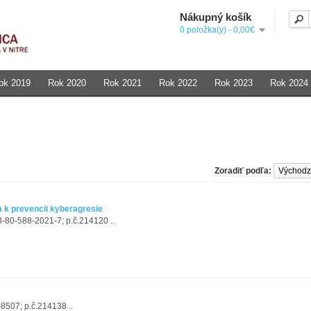
Nákupný košík
0 položka(y) - 0,00€
ok 2019
Rok 2020
Rok 2021
Rok 2022
Rok 2023
Rok 2024
Zoradiť podľa:
a k prevencii kyberagresie
78-80-588-2021-7; p.č.214120 ..
8507; p.č.214138 ..