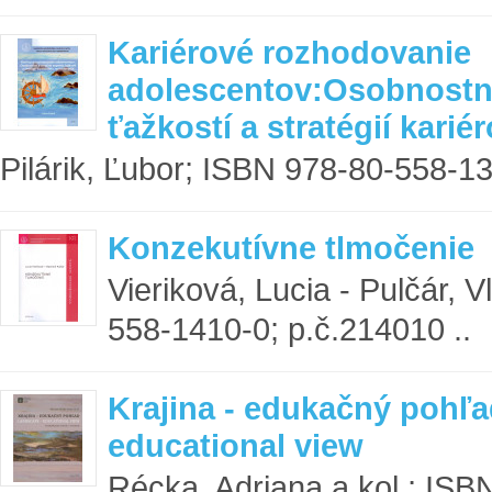
Kariérové rozhodovanie
adolescentov:Osobnostn
ťažkostí a stratégií kari
Pilárik, Ľubor; ISBN 978-80-558-13
Konzekutívne tlmočenie
Vieriková, Lucia - Pulčár, V
558-1410-0; p.č.214010 ..
Krajina - edukačný pohľa
educational view
Récka, Adriana a kol.; ISB