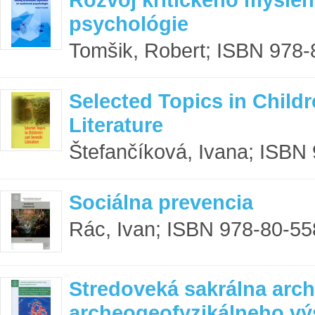
psychológie
Tomšik, Robert; ISBN 978-
Selected Topics in Child
Literature
Štefančíková, Ivana; ISBN 
Sociálna prevencia
Rác, Ivan; ISBN 978-80-558
Stredoveká sakrálna archi
archeogeofyzikálneho v