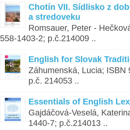
Chotín VII. Sídlisko z dob
a stredoveku
Romsauer, Peter - Hečková
558-1403-2; p.č.214009 ..
English for Slovak Tradit
Záhumenská, Lucia; ISBN 
p.č. 214053 ..
Essentials of English Le
Gajdáčová-Veselá, Katerin
1440-7; p.č.214013 ..