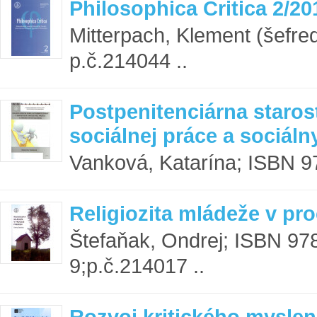
Philosophica Critica 2/20
Mitterpach, Klement (šefre
p.č.214044 ..
Postpenitenciárna staros
sociálnej práce a sociáln
Vanková, Katarína; ISBN 97
Religiozita mládeže v pr
Štefaňak, Ondrej; ISBN 97
9;p.č.214017 ..
Rozvoj kritického myslen