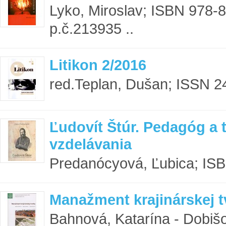
Lyko, Miroslav; ISBN 978-
p.č.213935 ..
Litikon 2/2016
red.Teplan, Dušan; ISSN 2
Ľudovít Štúr. Pedagóg a 
vzdelávania
Predanócyová, Ľubica; ISB
Manažment krajinárskej t
Bahnová, Katarína - Dobiš