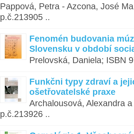
Pappová, Petra - Azcona, José Ma
p.č.213905 ..
Fenomén budovania múze
Slovensku v období soci
Prelovská, Daniela; ISBN 9
Funkčni typy zdraví a jej
ošetřovatelské praxe
Archalousová, Alexandra a
p.č.213926 ..