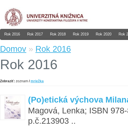
Rok 2016
Rok 2017
Rok 2018
Rok 2019
Rok 2020
Rok 
Domov
»
Rok 2016
Rok 2016
Zobraziť:
zoznam
/
mriežka
(Po)etická výchova Mila
Magová, Lenka; ISBN 978-
p.č.213903 ..