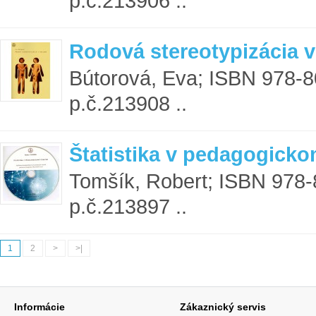
p.č.213906 ..
Rodová stereotypizácia v
Bútorová, Eva; ISBN 978-8
p.č.213908 ..
Štatistika v pedagogick
Tomšík, Robert; ISBN 978-
p.č.213897 ..
1
2
>
>|
Informácie
Zákaznický servis