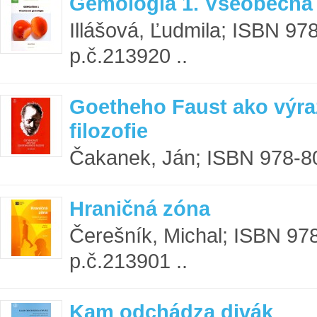
Gemológia 1. Všeobecná
Illášová, Ľudmila; ISBN 97
p.č.213920 ..
Goetheho Faust ako výr
filozofie
Čakanek, Ján; ISBN 978-80
Hraničná zóna
Čerešník, Michal; ISBN 97
p.č.213901 ..
Kam odchádza divák