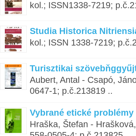
kol.; ISSN1338-7219; p.č.2
Studia Historica Nitriensi
kol.; ISSN 1338-7219; p.č.
Turisztikai szövebňggyű
Aubert, Antal - Csapó, Ján
0647-1; p.č.213819 ..
Vybrané etické problémy 
Hraška, Štefan - Hrašková
558-0505-4; p.č.213825 ..