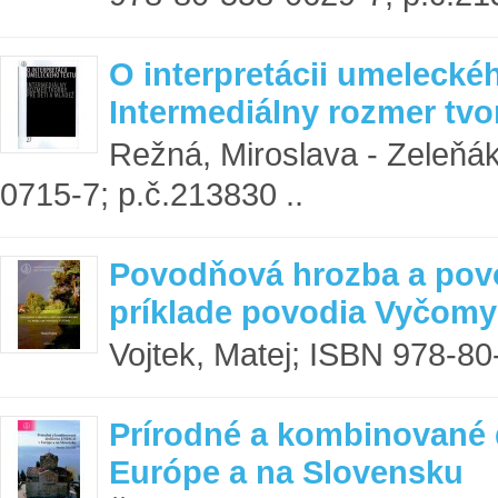
O interpretácii umeleckéh
Intermediálny rozmer tvo
Režná, Miroslava - Zeleňá
0715-7; p.č.213830 ..
Povodňová hrozba a povo
príklade povodia Vyčomy
Vojtek, Matej; ISBN 978-80
Prírodné a kombinované
Európe a na Slovensku