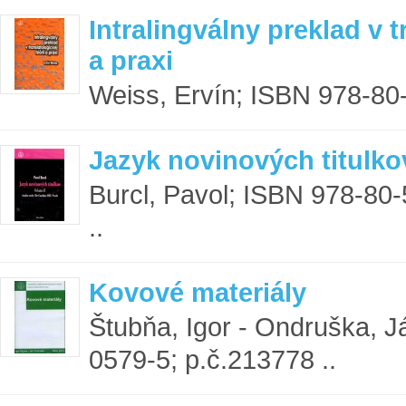
Intralingválny preklad v t
a praxi
Weiss, Ervín; ISBN 978-80-
Jazyk novinových titulkov
Burcl, Pavol; ISBN 978-80
..
Kovové materiály
Štubňa, Igor - Ondruška, 
0579-5; p.č.213778 ..