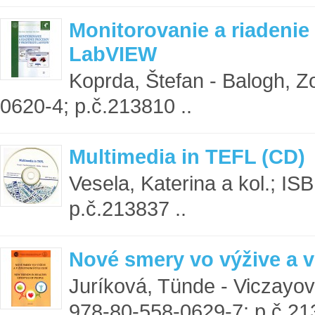
Monitorovanie a riadenie
LabVIEW
Koprda, Štefan - Balogh, Z
0620-4; p.č.213810 ..
Multimedia in TEFL (CD)
Vesela, Katerina a kol.; I
p.č.213837 ..
Nové smery vo výžive a v
Juríková, Tünde - Viczayová
978-80-558-0629-7; p.č.21