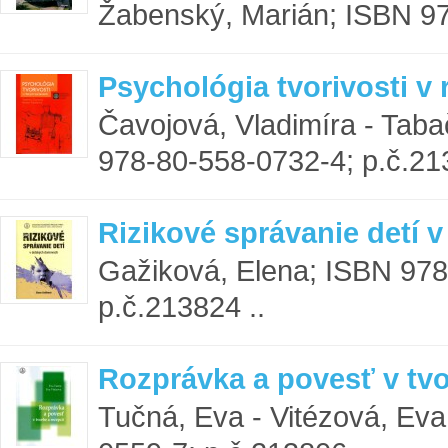
Žabenský, Marián; ISBN 97
Psychológia tvorivosti v
Čavojová, Vladimíra - Taba
978-80-558-0732-4; p.č.21
Rizikové správanie detí
Gažiková, Elena; ISBN 978
p.č.213824 ..
Rozprávka a povesť v tvo
Tučná, Eva - Vitézová, Ev