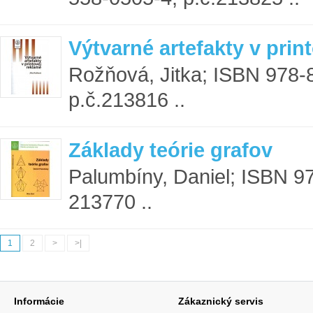
Výtvarné artefakty v prin
Rožňová, Jitka; ISBN 978-
p.č.213816 ..
Základy teórie grafov
Palumbíny, Daniel; ISBN 9
213770 ..
1
2
>
>|
Informácie
Zákaznický servis