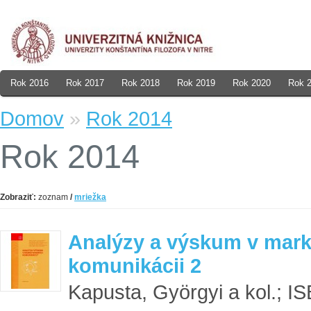
Rok 2016
Rok 2017
Rok 2018
Rok 2019
Rok 2020
Rok 
Domov
»
Rok 2014
Rok 2014
Zobraziť:
zoznam
/
mriežka
Analýzy a výskum v mark
komunikácii 2
Kapusta, Györgyi a kol.; I