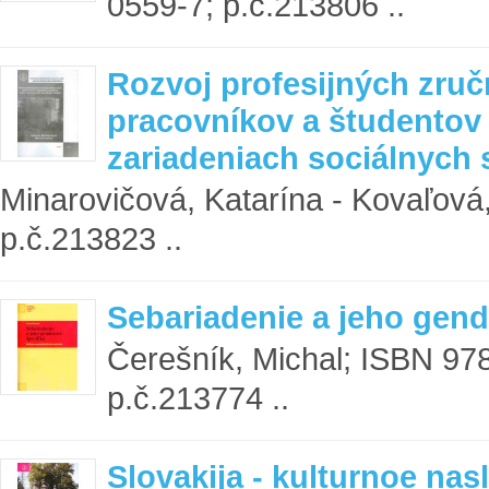
0559-7; p.č.213806 ..
Rozvoj profesijných zru
pracovníkov a študentov 
zariadeniach sociálnych 
Minarovičová, Katarína - Kovaľová
p.č.213823 ..
Sebariadenie a jeho gend
Čerešník, Michal; ISBN 97
p.č.213774 ..
Slovakija - kulturnoe nasl