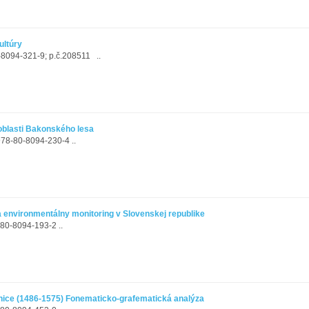
ultúry
-8094-321-9; p.č.208511 ..
 oblasti Bakonského lesa
978-80-8094-230-4 ..
 a environmentálny monitoring v Slovenskej republike
80-8094-193-2 ..
nice (1486-1575) Fonematicko-grafematická analýza