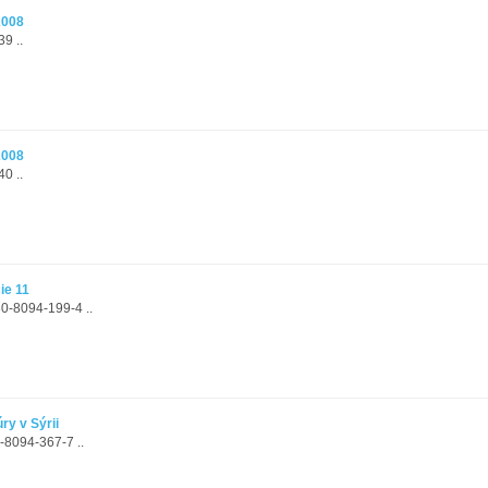
2008
9 ..
2008
0 ..
ie 11
80-8094-199-4 ..
ry v Sýrii
-8094-367-7 ..