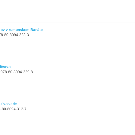
vákov v rumunskom Banáte
78-80-8094-323-3 ..
ičstvo
N 978-80-8094-229-8 ..
sť vo vede
8-80-8094-312-7 ..