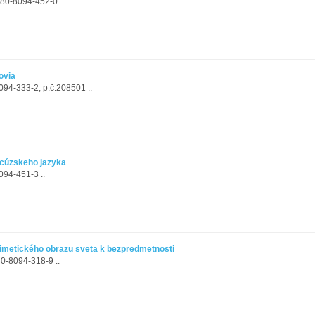
-80-8094-452-0 ..
ovia
094-333-2; p.č.208501 ..
ncúzskeho jazyka
094-451-3 ..
imetického obrazu sveta k bezpredmetnosti
0-8094-318-9 ..