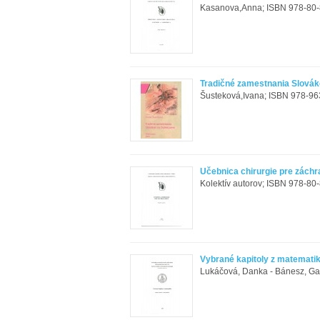
Kasanova,Anna; ISBN 978-80-8
Tradičné zamestnania Slovák
Šusteková,Ivana; ISBN 978-963
Učebnica chirurgie pre zách
Kolektív autorov; ISBN 978-80-
Vybrané kapitoly z matemati
Lukáčová, Danka - Bánesz, Gabr