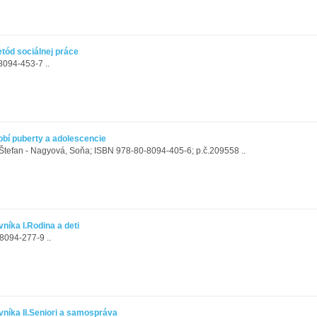
tód sociálnej práce
8094-453-7 ..
obí puberty a adolescencie
 Štefan - Nagyová, Soňa; ISBN 978-80-8094-405-6; p.č.209558 ..
níka I.Rodina a deti
094-277-9 ..
níka II.Seniori a samospráva