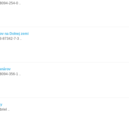
094-254-0 ..
ov na Dolnej zemi
-87342-7-3 ..
ranárov
8094-356-1 ..
ky
iel ..