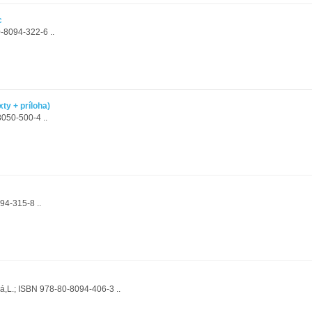
c
-8094-322-6 ..
xty + príloha)
8050-500-4 ..
94-315-8 ..
á,L.; ISBN 978-80-8094-406-3 ..