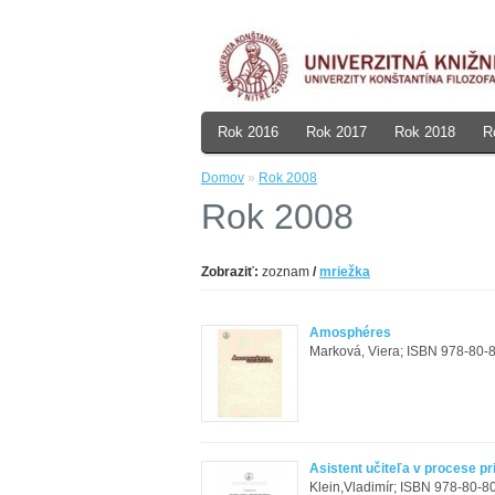
Rok 2016
Rok 2017
Rok 2018
R
Domov
»
Rok 2008
Rok 2008
Zobraziť:
zoznam
/
mriežka
Amosphéres
Marková, Viera; ISBN 978-80-8
Asistent učiteľa v procese 
Klein,Vladimír; ISBN 978-80-80