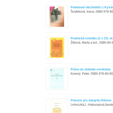
Podomoví obchodníci z Kysú
Šusteková, Ivana; ISBN 978-80
Praktická estetika (2 x CD, te
Žilková, Marta a kol.; ISBN 80-
Právo na slobodu svedomia
Korený, Peter; ISBN 978-80-80
Priestor pre integritu Rómov
Lehoczká,L.-Haburajová,Ilavsk