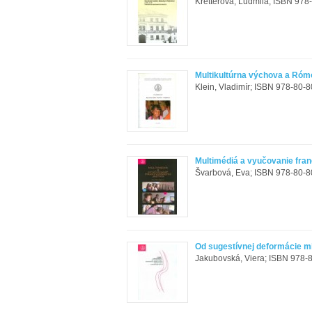
Kretterová, Ľudmila; ISBN 978
Multikultúrna výchova a Róm
Klein, Vladimír; ISBN 978-80-8
Multimédiá a vyučovanie fra
Švarbová, Eva; ISBN 978-80-8
Od sugestívnej deformácie m
Jakubovská, Viera; ISBN 978-8