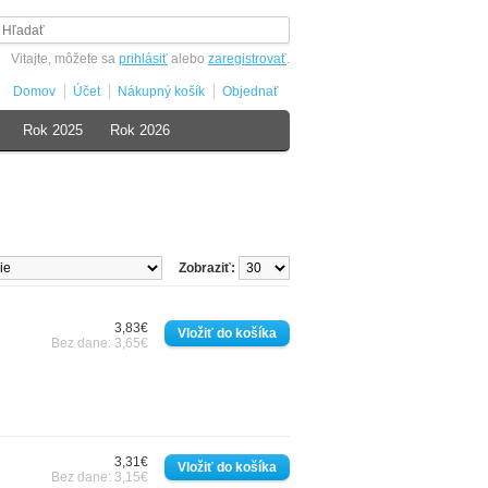
Vitajte, môžete sa
prihlásiť
alebo
zaregistrovať
.
Domov
Účet
Nákupný košík
Objednať
Rok 2025
Rok 2026
Zobraziť:
3,83€
Bez dane: 3,65€
3,31€
Bez dane: 3,15€