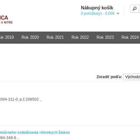
Nákupný košík
0 položka(y) - 0,00€
ok 2019
Rok 2020
Rok 2021
Rok 2022
Rok 2023
Rok 2024
Zoradiť podľa:
094-311-0; p.č.208502 ..
primárneho vzdelávania rómskych žiakov
94-348-6 ..