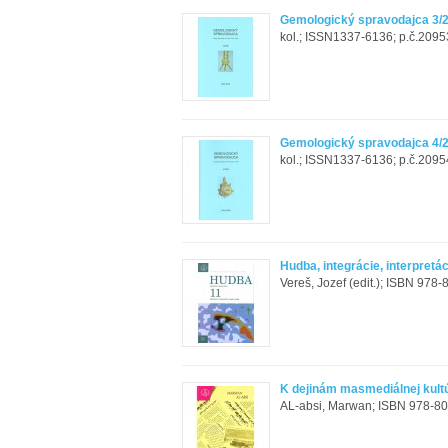
Gemologický spravodajca 3/
kol.; ISSN1337-6136; p.č.20953
Gemologický spravodajca 4/
kol.; ISSN1337-6136; p.č.20954
Hudba, integrácie, interpretác
Vereš, Jozef (edit.); ISBN 978-
K dejinám masmediálnej kultú
AL-absi, Marwan; ISBN 978-80