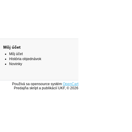
Môj účet
Môj účet
História objednávok
Novinky
Používá sa opensource systém
OpenCart
Predajňa skrípt a publikácií UKF, © 2026