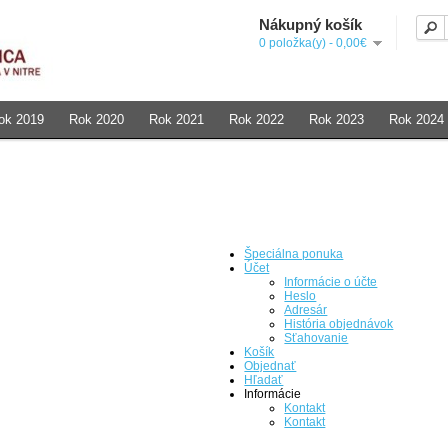
Nákupný košík
0 položka(y) - 0,00€
ok 2019
Rok 2020
Rok 2021
Rok 2022
Rok 2023
Rok 2024
Špeciálna ponuka
Účet
Informácie o účte
Heslo
Adresár
História objednávok
Sťahovanie
Košík
Objednať
Hľadať
Informácie
Kontakt
Kontakt