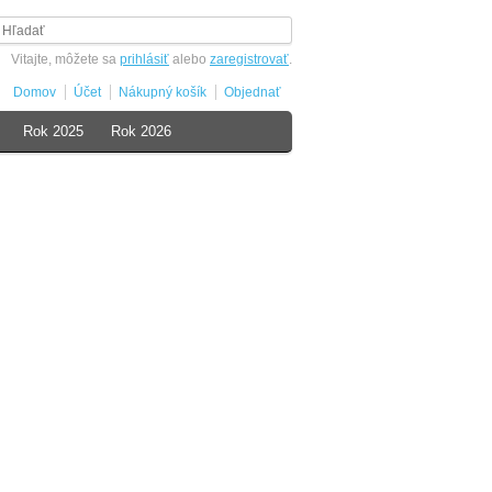
Vitajte, môžete sa
prihlásiť
alebo
zaregistrovať
.
Domov
Účet
Nákupný košík
Objednať
Rok 2025
Rok 2026